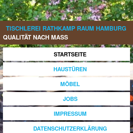
Direkt
zum
Inhalt
TISCHLEREI RATHKAMP RAUM HAMBURG
QUALITÄT NACH MASS
STARTSEITE
H
A
HAUSTÜREN
U
P
MÖBEL
T
JOBS
M
E
IMPRESSUM
N
Ü
DATENSCHUTZERKLÄRUNG